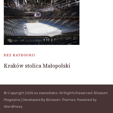
BEZ KATEGORII
Kraków stolica Małopolski
© Copyright 2026
az zawadiaka
. All Rights Reserved.
Blossom
Magazine | Developed By
Blossom Themes
.
Powered by
WordPress
.