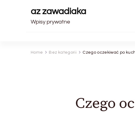
az zawadiaka
Wpisy prywatne
Home
Bez kategorii
Czego oczekiwać po kuchn
Czego oc