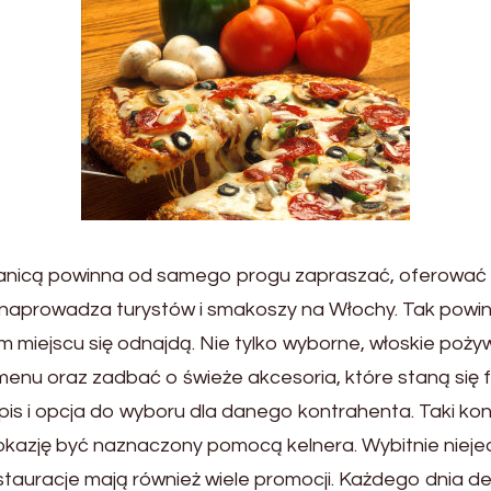
ranicą powinna od samego progu zapraszać, oferować r
u naprowadza turystów i smakoszy na Włochy. Tak powin
miejscu się odnajdą. Nie tylko wyborne, włoskie pożywi
m menu oraz zadbać o świeże akcesoria, które staną s
spis i opcja do wyboru dla danego kontrahenta. Taki ko
 okazję być naznaczony pomocą kelnera. Wybitnie niej
tauracje mają również wiele promocji. Każdego dnia def