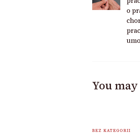
pra
o pr
cho
prac
umo
You may 
BEZ KATEGORII