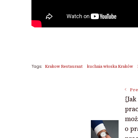
Krakow Restaurant
kuchnia włoska Kraków
Tags:
Post
Pre
{Ja
pra
Navigat
moż
o p