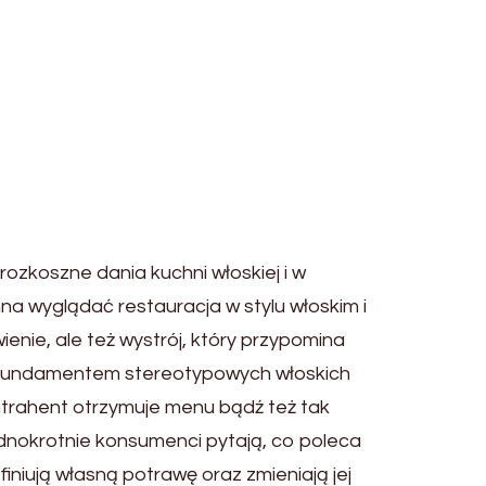
ozkoszne dania kuchni włoskiej i w
na wyglądać restauracja w stylu włoskim i
enie, ale też wystrój, który przypomina
ię fundamentem stereotypowych włoskich
ntrahent otrzymuje menu bądź też tak
ednokrotnie konsumenci pytają, co poleca
iniują własną potrawę oraz zmieniają jej