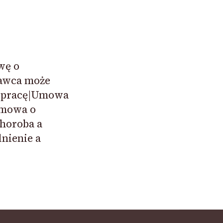
wę o
awca może
 pracę|Umowa
umowa o
horoba a
nienie a