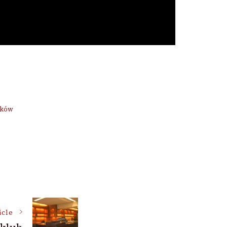
aków
icle