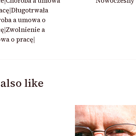
ce|Choroba a umowa
Nowoczesny 
acę|Długotrwała
roba a umowa o
ę|Zwolnienie a
wa o pracę|
also like