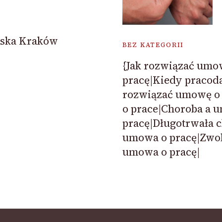
oska Kraków
BEZ KATEGORII
{Jak rozwiązać umo
pracę|Kiedy pracod
rozwiązać umowę o
o prace|Choroba a 
pracę|Długotrwała c
umowa o pracę|Zwol
umowa o pracę|