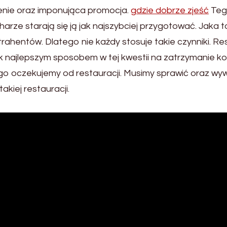
enie oraz imponująca promocja.
gdzie dobrze zjeść
Tego
rze starają się ją jak najszybciej przygotować. Jaka to 
rahentów. Dlatego nie każdy stosuje takie czynniki. Re
ak najlepszym sposobem w tej kwestii na zatrzymanie k
go oczekujemy od restauracji. Musimy sprawić oraz wy
kiej restauracji.