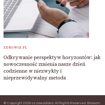
ZDROWIE.PL
Odkrywanie perspektyw horyzontów: jak
nowoczesność zmienia nasze dzień
codzienne w niezwykły i
nieprzewidywalny metoda
© Copyright 2026
az zawadiaka
. All Rights Reserved.
Blossom