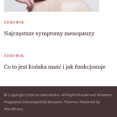
ZDROWIE
Najczęstsze symptomy menopauzy
ZDROWIE
Co to jest końska maść i jak funkcjonuje
© Copyright 2026
az zawadiaka
. All Rights Reserved.
Blossom
Magazine | Developed By
Blossom Themes
.
Powered by
WordPress
.