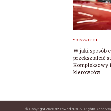
ZDROWIE.PL
W jaki sposób 
przekształcić st
Kompleksowy in
kierowców
© Copyright 2026
az zawadiaka
. All Rights Reserve