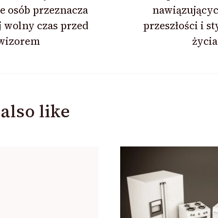
ion
e osób przeznacza
nawiązującyc
 wolny czas przed
przeszłości i s
ewizorem
życi
also like