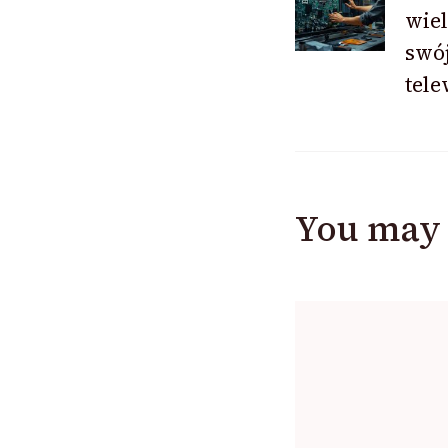
Navigat
wiel
swój
tel
You may 