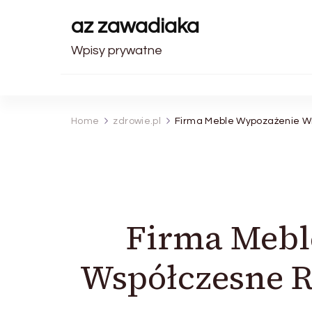
az zawadiaka
Wpisy prywatne
Home
zdrowie.pl
Firma Meble Wypozażenie Wn
Firma Mebl
Współczesne R