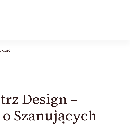
jakość
rz Design –
 o Szanujących