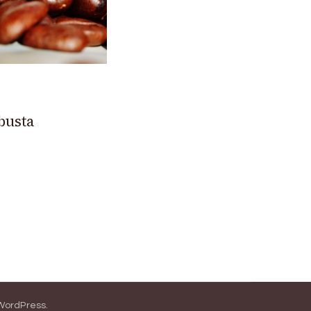
busta
WordPress
.