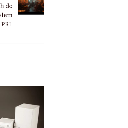
h do
tylem
a PRL