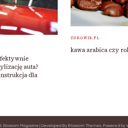
ZDROWIE.PL
kawa arabica czy ro
efektywnie
ylizację auta?
strukcja dla
d.
Blossom Magazine | Developed By
Blossom Themes
.
Powered by