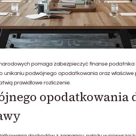
ynarodowych pomaga zabezpieczyć finanse podatnika i
 unikaniu podwójnego opodatkowania oraz właściwe p
atwią prawidłowe rozliczenie.
ójnego opodatkowania 
tawy
tkowania dochodów z zagranicy, należy w pierwszej ko