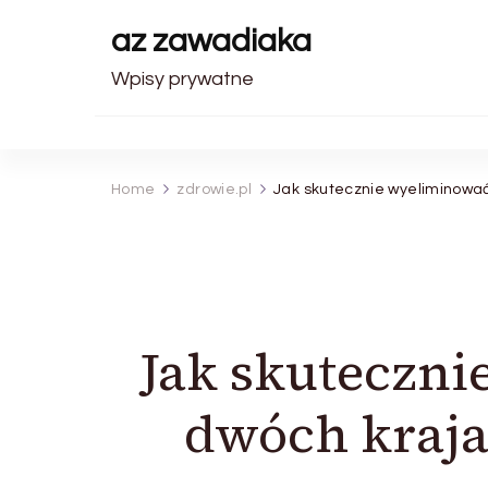
az zawadiaka
Wpisy prywatne
Home
zdrowie.pl
Jak skutecznie wyeliminowa
Jak skuteczn
dwóch kraja