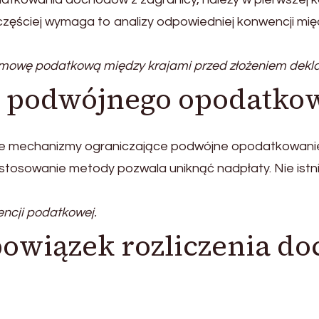
częściej wymaga to analizy odpowiedniej konwencji m
owę podatkową między krajami przed złożeniem deklar
i podwójnego opodatko
mechanizmy ograniczające podwójne opodatkowanie. W 
tosowanie metody pozwala uniknąć nadpłaty. Nie istni
encji podatkowej.
bowiązek rozliczenia d