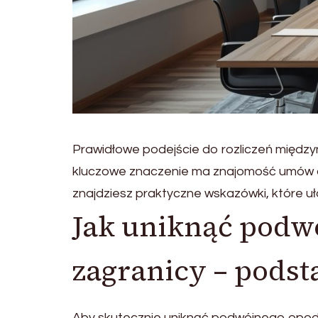
Prawidłowe podejście do rozliczeń międz
kluczowe znaczenie ma znajomość umów o
znajdziesz praktyczne wskazówki, które uł
Jak uniknąć podw
zagranicy – pods
Aby skutecznie uniknąć podwójnego opoda