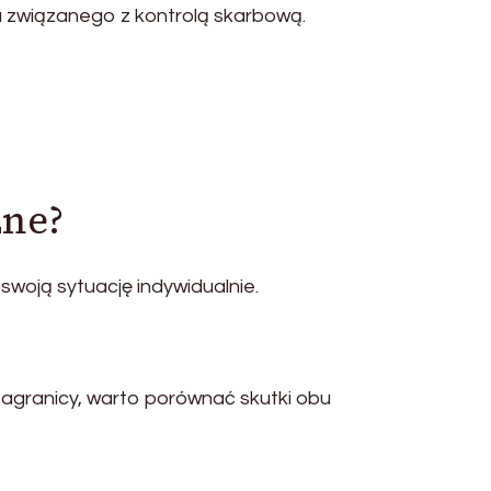
u związanego z kontrolą skarbową.
zne?
woją sytuację indywidualnie.
granicy, warto porównać skutki obu