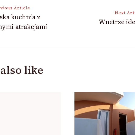
vious Article
Next Art
ska kuchnia z
Wnetrze ide
nymi atrakcjami
ion
also like