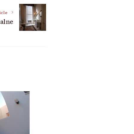
icle
alne