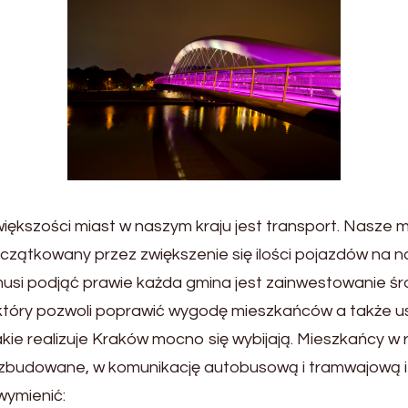
większości miast w naszym kraju jest transport. Nasze
początkowany przez zwiększenie się ilości pojazdów na 
usi podjąć prawie każda gmina jest zainwestowanie śro
r, który pozwoli poprawić wygodę mieszkańców a także u
akie realizuje Kraków mocno się wybijają. Mieszkańcy w
e zbudowane, w komunikację autobusową i tramwajową 
wymienić: