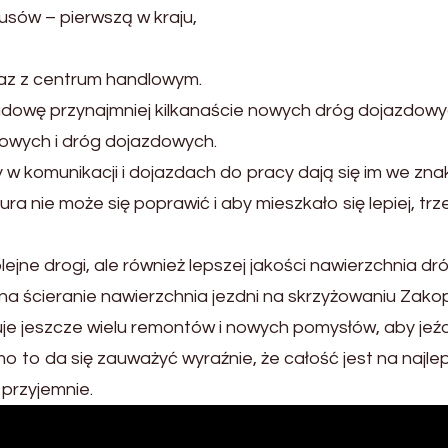
usów – pierwszą w kraju,
raz z centrum handlowym.
dowę przynajmniej kilkanaście nowych dróg dojazdowych
owych i dróg dojazdowych.
w komunikacji i dojazdach do pracy dają się im we zna
ra nie może się poprawić i aby mieszkało się lepiej, tr
ejne drogi, ale również lepszej jakości nawierzchnia dró
a ścieranie nawierzchnia jezdni na skrzyżowaniu Zakop
uje jeszcze wielu remontów i nowych pomysłów, aby jeźd
 to da się zauważyć wyraźnie, że całość jest na najl
 przyjemnie.