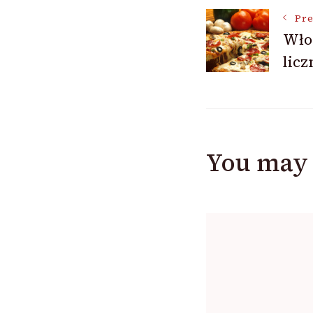
Post
Pre
Wło
licz
Navigat
You may 