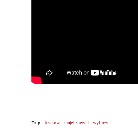
kraków
majchrowski
wybory
Tags: