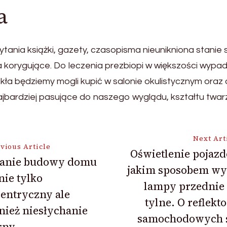
a
ania książki, gazety, czasopisma nieunikniona stanie s
korygujące. Do leczenia prezbiopi w większości wypad
ła będziemy mogli kupić w salonie okulistycznym oraz
bardziej pasujące do naszego wyglądu, kształtu twar
Next Art
vious Article
Oświetlenie pojaz
anie budowy domu
jakim sposobem wy
ion
 nie tylko
lampy przednie 
entryczny ale
tylne. O reflekt
ież niesłychanie
samochodowych 
rny.