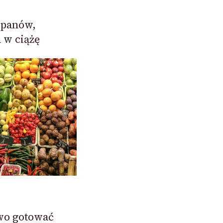
 panów,
 w ciążę
owo gotować