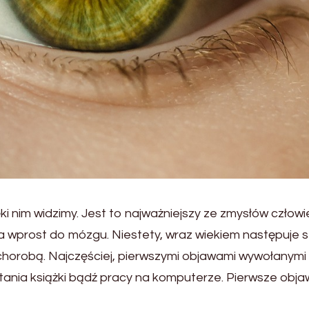
ki nim widzimy. Jest to najważniejszy ze zmysłów czło
ia wprost do mózgu. Niestety, wraz wiekiem następuje 
o z chorobą. Najczęściej, pierwszymi objawami wywołany
ytania książki bądź pracy na komputerze. Pierwsze obja