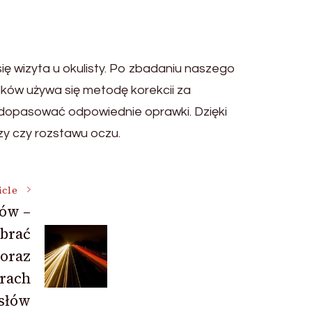
ię wizyta u okulisty. Po zbadaniu naszego
ków używa się metodę korekcii za
 dopasować odpowiednie oprawki. Dzięki
zy czy rozstawu oczu.
icle
dów –
brać
oraz
orach
słów