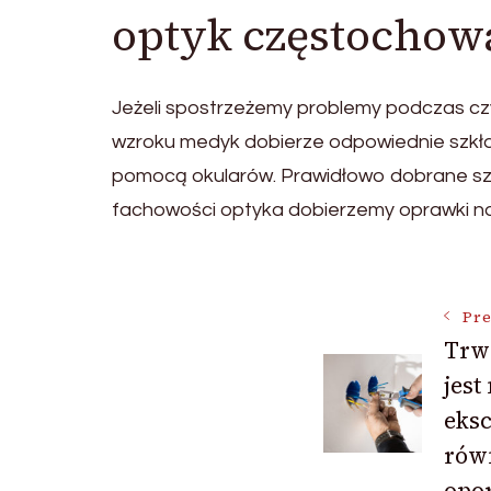
optyk częstochow
Jeżeli spostrzeżemy problemy podczas czyt
wzroku medyk dobierze odpowiednie szkła 
pomocą okularów. Prawidłowo dobrane szk
fachowości optyka dobierzemy oprawki naj
Post
Pre
Trw
Navigat
jest
eksc
równ
opo