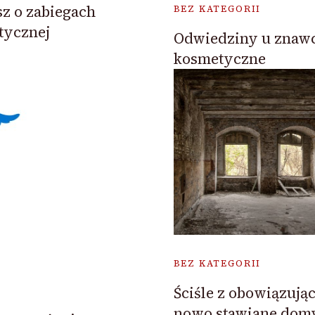
sz o zabiegach
BEZ KATEGORII
tycznej
Odwiedziny u znawc
kosmetyczne
BEZ KATEGORII
Ściśle z obowiązuj
nowo stawiane dom