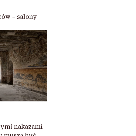
ów – salony
ącymi nakazami
y muszą być