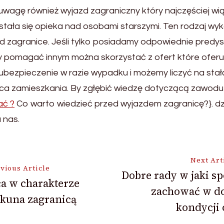
agę również wyjazd zagraniczny który najczęściej wiąż
ała się opieka nad osobami starszymi. Ten rodzaj wyk
zd zagranice. Jeśli tylko posiadamy odpowiednie predys
 pomagać innym można skorzystać z ofert które oferuj
bezpieczenie w razie wypadku i możemy liczyć na sta
jsca zamieszkania. By zgłębić wiedzę dotyczącą zawod
ać ?
Co warto wiedzieć przed wyjazdem zagranicę?}. dz
 nas.
Next Art
vious Article
Dobre rady w jaki s
a w charakterze
zachować w do
ion
ekuna zagranicą
kondycji 