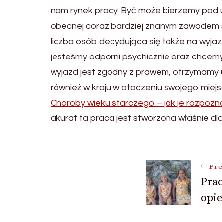
nam rynek pracy. Być może bierzemy pod uw
obecnej coraz bardziej znanym zawodem st
liczba osób decydująca się także na wyja
jesteśmy odporni psychicznie oraz chcemy
wyjazd jest zgodny z prawem, otrzymamy u
również w kraju w otoczeniu swojego mie
Choroby wieku starczego – jak je rozpozn
akurat ta praca jest stworzona właśnie dla
Post
Pre
Prac
Navigat
opi