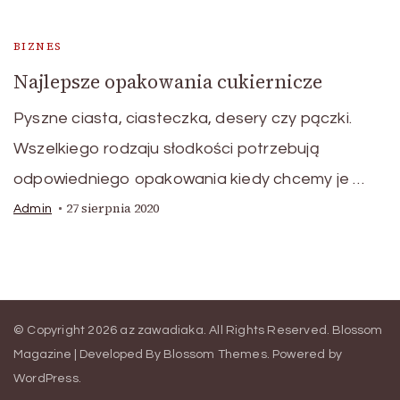
BIZNES
Najlepsze opakowania cukiernicze
Pyszne ciasta, ciasteczka, desery czy pączki.
Wszelkiego rodzaju słodkości potrzebują
odpowiedniego opakowania kiedy chcemy je …
27 sierpnia 2020
Admin
© Copyright 2026
az zawadiaka
. All Rights Reserved.
Blossom
Magazine | Developed By
Blossom Themes
.
Powered by
WordPress
.