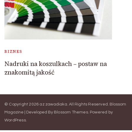
BIZNES
Nadruki na koszulkach – postaw na
znakomitą jakość
© Copyright 2026
az zawadiaka
. All Rights Reserved.
Blossom
Magazine | Developed By
Blossom Themes
.
Powered by
WordPress
.