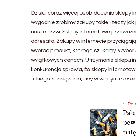
Dzisiaj coraz więcej osób docenia sklepy 
wygodnie zrobimy zakupy takie rzeczy jak
nasze drzwi. Sklepy internetowe przeważn
adresata. Zakupy w internecie przyciągaj
wybrać produkt, którego szukamy. Wybór s
wyjątkowych cenach. Utrzymanie sklepu i
konkurencja sprawia, że sklepy internetowe
takiego rozwiązania, aby w wolnym czasie 
Post
Pre
Pale
pew
Navigat
nat