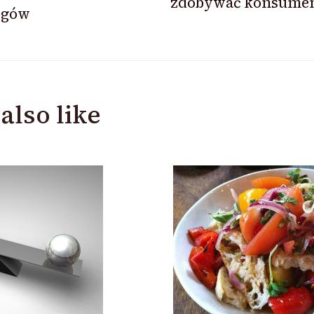
zdobywać konsume
ogów
also like