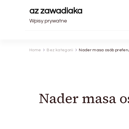
az zawadiaka
Wpisy prywatne
Home
Bez kategorii
Nader masa osób preferuj
Nader masa os