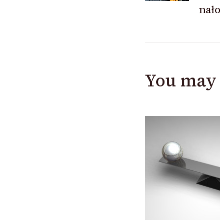
nał
You may 