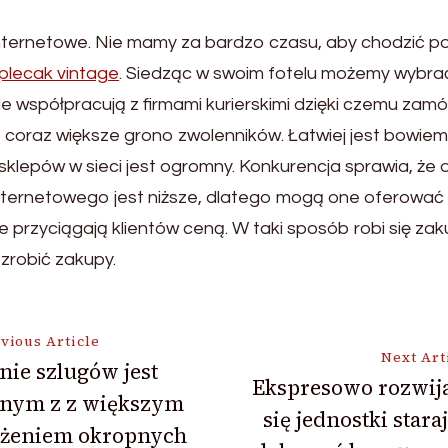
internetowe. Nie mamy za bardzo czasu, aby chodzić po
plecak vintage
. Siedząc w swoim fotelu możemy wybrać 
ie współpracują z firmami kurierskimi dzięki czemu zam
ą coraz większe grono zwolenników. Łatwiej jest bowie
klepów w sieci jest ogromny. Konkurencja sprawia, że
nternetowego jest niższe, dlatego mogą one oferowa
 przyciągają klientów ceną. W taki sposób robi się zak
zrobić zakupy.
vious Article
Next Art
nie szlugów jest
Ekspresowo rozwija
nym z z większym
ion
się jednostki staraj
ężeniem okropnych