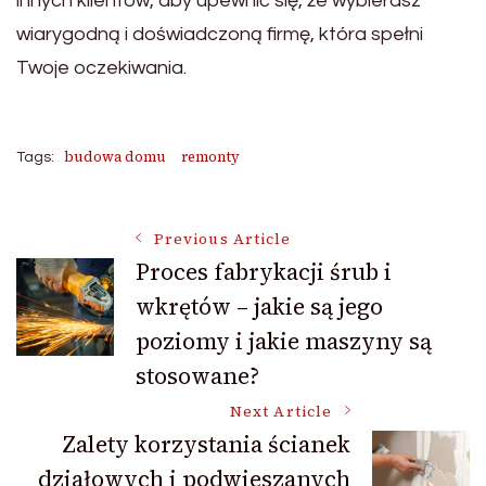
innych klientów, aby upewnić się, że wybierasz
wiarygodną i doświadczoną firmę, która spełni
Twoje oczekiwania.
budowa domu
remonty
Tags:
Post
Previous Article
Proces fabrykacji śrub i
wkrętów – jakie są jego
Navigation
poziomy i jakie maszyny są
stosowane?
Next Article
Zalety korzystania ścianek
działowych i podwieszanych