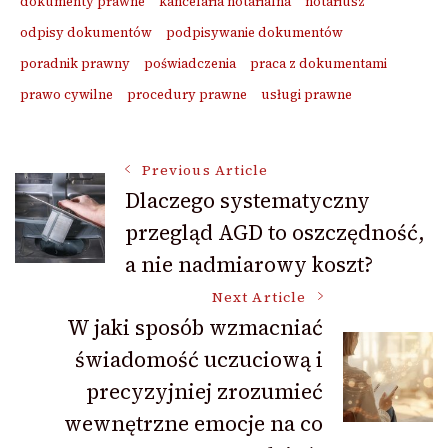
dokumenty prawne
kancelaria notarialna
notariusz
odpisy dokumentów
podpisywanie dokumentów
poradnik prawny
poświadczenia
praca z dokumentami
prawo cywilne
procedury prawne
usługi prawne
Post
Previous Article
Dlaczego systematyczny
przegląd AGD to oszczędność,
Navigation
a nie nadmiarowy koszt?
Next Article
W jaki sposób wzmacniać
świadomość uczuciową i
precyzyjniej zrozumieć
wewnętrzne emocje na co