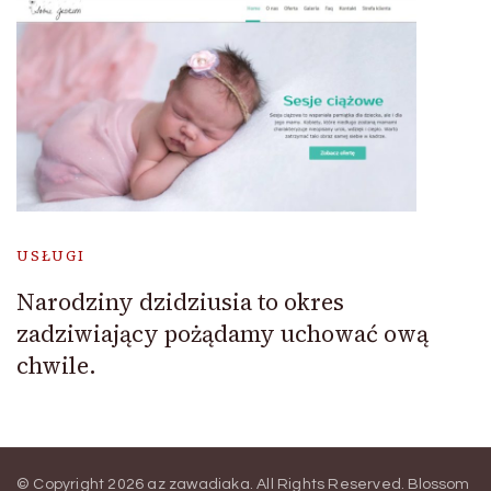
USŁUGI
Narodziny dzidziusia to okres
zadziwiający pożądamy uchować ową
chwile.
© Copyright 2026
az zawadiaka
. All Rights Reserved.
Blossom