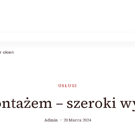
r okien
USŁUGI
ntażem – szeroki w
Admin
20 Marca 2024