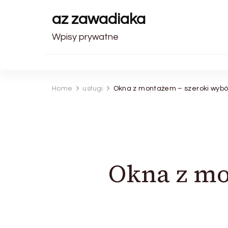
az zawadiaka
Wpisy prywatne
Home
usługi
Okna z montażem – szeroki wybó
Okna z mo