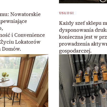
omu: Nowatorskie
USŁUGI
apewniające
Każdy szef sklepu 
o,
dysponowania drukar
ność i Convenience
konieczna jest w p
Życiu Lokatorów
prowadzenia aktyw
h Domów.
gospodarczej.