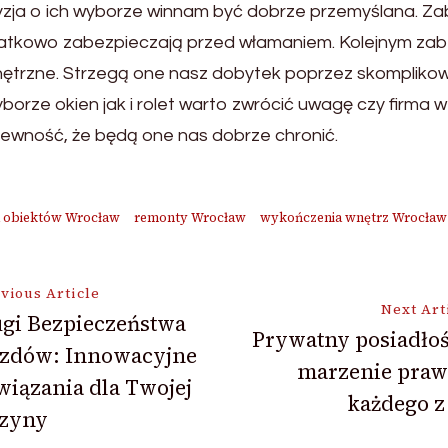
cyzja o ich wyborze winnam być dobrze przemyślana. Z
atkowo zabezpieczają przed włamaniem. Kolejnym zab
ętrzne. Strzegą one nasz dobytek poprzez skomplikowa
rze okien jak i rolet warto zwrócić uwagę czy firma w 
pewność, że będą one nas dobrze chronić.
a obiektów Wrocław
remonty Wrocław
wykończenia wnętrz Wrocław
vious Article
Next Art
ugi Bezpieczeństwa
Prywatny posiadłoś
azdów: Innowacyjne
ion
marzenie praw
iązania dla Twojej
każdego z
zyny