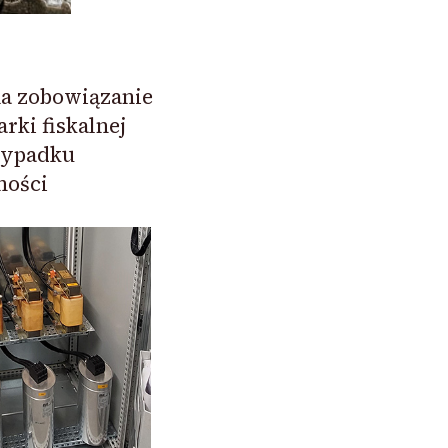
ma zobowiązanie
ki fiskalnej
rzypadku
ności