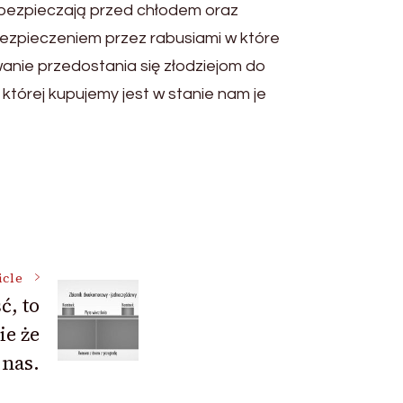
abezpieczają przed chłodem oraz
ezpieczeniem przez rabusiami w które
nie przedostania się złodziejom do
której kupujemy jest w stanie nam je
icle
ć, to
ie że
 nas.