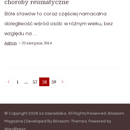
choroby reumatyczne
Bóle stawów to coraz częściej namacalna
dolegliwość wśród osób w różnym wieku, bez
względu na …
22 sierpnia 2014
Admin
Nawigacja
1
…
57
58
59
Page
Page
Page
Page
po
© Copyright 2026
az zawadiaka
. All Rights Reserved.
Blossom
wpisach
Magazine | Developed By
Blossom Themes
.
Powered by
WordPress
.