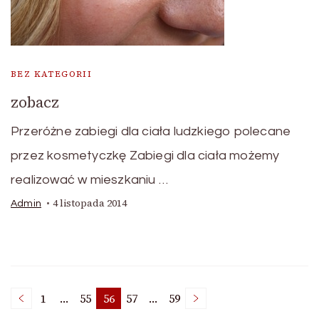
BEZ KATEGORII
zobacz
Przeróżne zabiegi dla ciała ludzkiego polecane
przez kosmetyczkę Zabiegi dla ciała możemy
realizować w mieszkaniu …
4 listopada 2014
Admin
Nawigacja
1
…
55
56
57
…
59
Page
Page
Page
Page
Page