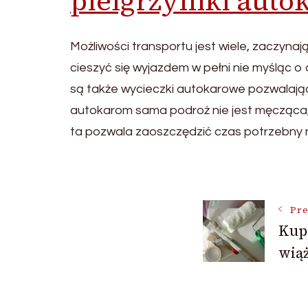
pielgrzymki auto
Możliwości transportu jest wiele, zaczyn
cieszyć się wyjazdem w pełni nie myśląc 
są także wycieczki autokarowe pozwalające
autokarom sama podroż nie jest męcząca,a
ta pozwala zaoszczędzić czas potrzebny
Post
Pre
Kup
Navigat
wiąż