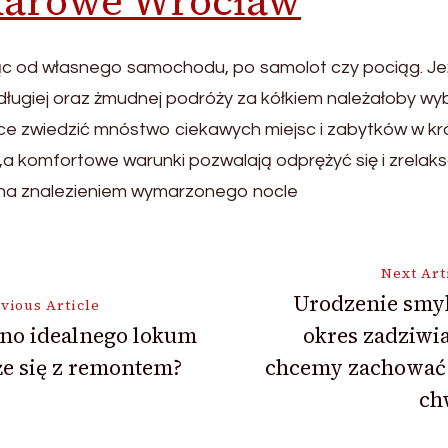
karowe Wrocław
ając od własnego samochodu, po samolot czy pociąg. Je
o długiej oraz żmudnej podróży za kółkiem należałoby 
 zwiedzić mnóstwo ciekawych miejsc i zabytków w krótk
 komfortowe warunki pozwalają odprężyć się i zrelak
 na znalezieniem wymarzonego nocle
Next Art
Urodzenie smyk
vious Article
no idealnego lokum
okres zadziwi
ion
e się z remontem?
chcemy zachować
ch