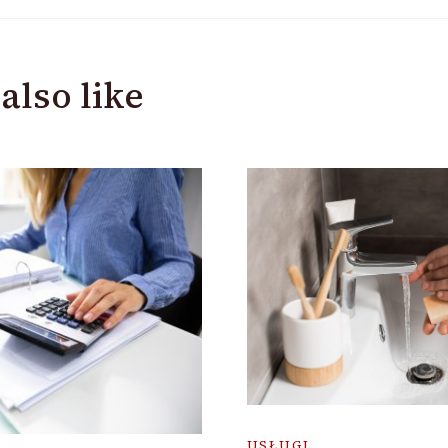
also like
USŁUGI