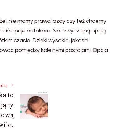
żeli nie mamy prawa jazdy czy też chcemy
wybrać opcje autokaru. Nadzwyczajną opcją
im czasie. Dzięki wysokiej jakości
sować pomiędzy kolejnymi postojami. Opcja
icle
a to
ający
 ową
wile.