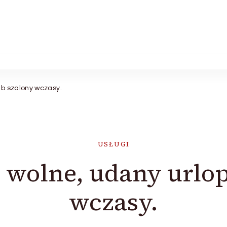
b szalony wczasy.
USŁUGI
olne, udany urlop
wczasy.