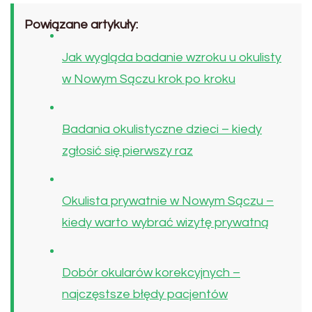
Powiązane artykuły:
Jak wygląda badanie wzroku u okulisty
w Nowym Sączu krok po kroku
Badania okulistyczne dzieci – kiedy
zgłosić się pierwszy raz
Okulista prywatnie w Nowym Sączu –
kiedy warto wybrać wizytę prywatną
Dobór okularów korekcyjnych –
najczęstsze błędy pacjentów